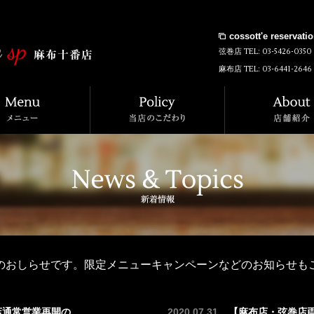
cossott'e reservati
弦巻店 TEL:
03-5426-0350
麻布店 TEL:
03-6441-2646
のおしらせです。限定メニューキャンペーンなどのお知らせも
通常営業再開の...
2020.07.31
【麻布店・弦巻店両