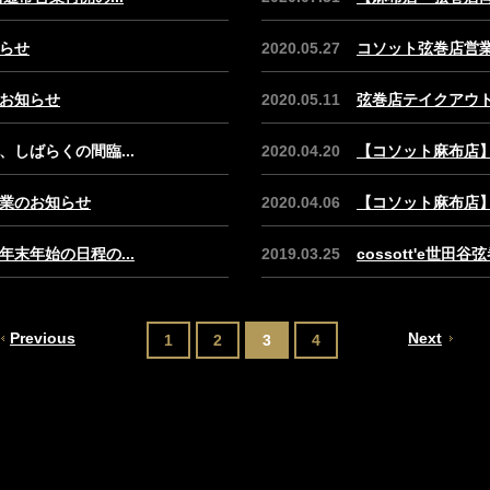
らせ
2020.05.27
コソット弦巻店営
お知らせ
2020.05.11
弦巻店テイクアウ
しばらくの間臨...
2020.04.20
【コソット麻布店
業のお知らせ
2020.04.06
【コソット麻布店】
末年始の日程の...
2019.03.25
cossott'e世田谷
1
2
3
4